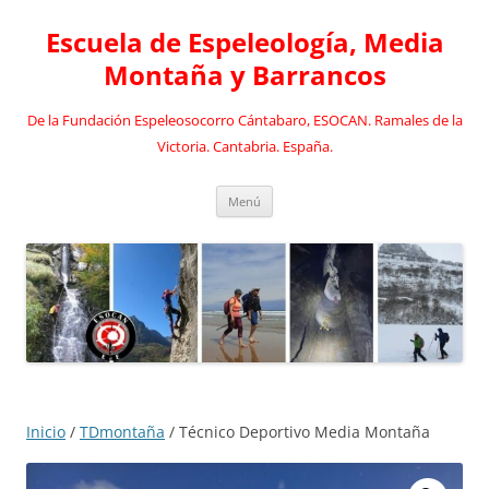
Saltar
al
Escuela de Espeleología, Media
contenido
Montaña y Barrancos
De la Fundación Espeleosocorro Cántabaro, ESOCAN. Ramales de la
Victoria. Cantabria. España.
Menú
Inicio
/
TDmontaña
/ Técnico Deportivo Media Montaña