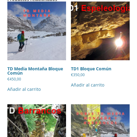
TD Media Montaña Bloque
TD1 Bloque Común
Común
€
350,00
€
450,00
Añadir al carrito
Añadir al carrito