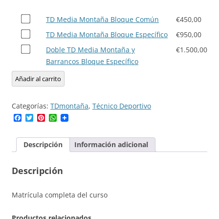
de
Compra
precios:
TD Media Montaña Bloque Común
€
450,00
uno
desde
Compra
TD Media Montaña Bloque Específico
€
950,00
de
€450,00
uno
Compra
Doble TD Media Montaña y
€
1.500,00
TD
hasta
de
uno
Barrancos Bloque Específico
Media
€1.500,00
TD
de
Montaña
Añadir al carrito
Media
Doble
Bloque
Montaña
TD
Común
Bloque
Categorías:
TDmontaña
,
Técnico Deportivo
Media
por
Específico
Facebook
Twitter
Pinterest
WhatsApp
Montaña
€450,00
por
y
€950,00
Barrancos
Descripción
Información adicional
Bloque
Específico
Descripción
por
€1.500,00
Matrícula completa del curso
Productos relacionados