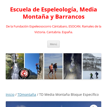
Saltar
al
Escuela de Espeleología, Media
contenido
Montaña y Barrancos
De la Fundación Espeleosocorro Cántabaro, ESOCAN. Ramales de la
Victoria. Cantabria. España.
Menú
Inicio
/
TDmontaña
/ TD Media Montaña Bloque Específico