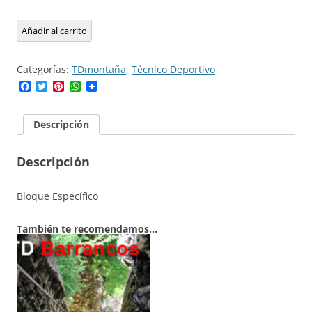
TD
Añadir al carrito
Media
Montaña
Categorías:
TDmontaña
,
Técnico Deportivo
Bloque
Facebook
Twitter
Pinterest
WhatsApp
Específico
cantidad
Descripción
Descripción
Bloque Específico
También te recomendamos…