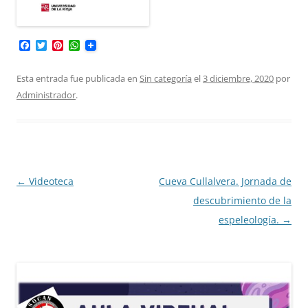
F
T
P
W
a
w
i
h
c
i
n
a
e
t
t
t
Esta entrada fue publicada en
Sin categoría
el
3 diciembre, 2020
por
b
t
e
s
Administrador
.
o
e
r
A
o
r
e
p
k
s
p
t
Navegación
←
Videoteca
Cueva Cullalvera. Jornada de
de
descubrimiento de la
entradas
espeleología.
→