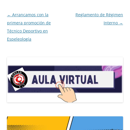
t
Navegación
←
Arrancamos con la
Reglamento de Régimen
de
primera promoción de
Interno
→
entradas
Técnico Deportivo en
Espeleología