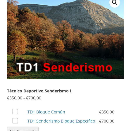
Técnico Deportivo Senderismo I
Rango
€
350,00
-
€
700,00
de
Compra
precios:
TD1 Bloque Común
€
350,00
uno
desde
Compra
TD1 Senderismo Bloque Específico
€
700,00
de
€350,00
uno