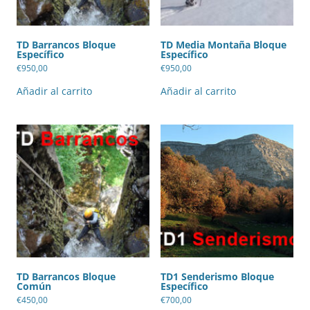
TD Barrancos Bloque
TD Media Montaña Bloque
Específico
Específico
€
950,00
€
950,00
Añadir al carrito
Añadir al carrito
TD Barrancos Bloque
TD1 Senderismo Bloque
Común
Específico
€
450,00
€
700,00