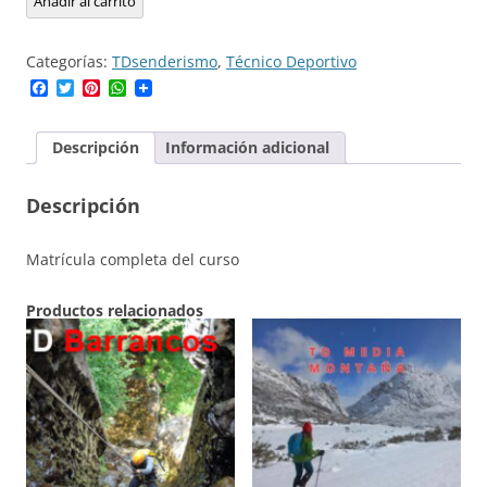
Añadir al carrito
TD1
hasta
de
Bloque
€700,00
TD1
Común
Categorías:
TDsenderismo
,
Técnico Deportivo
Senderismo
por
Facebook
Twitter
Pinterest
WhatsApp
Bloque
€350,00
Específico
por
Descripción
Información adicional
€700,00
Descripción
Matrícula completa del curso
Productos relacionados