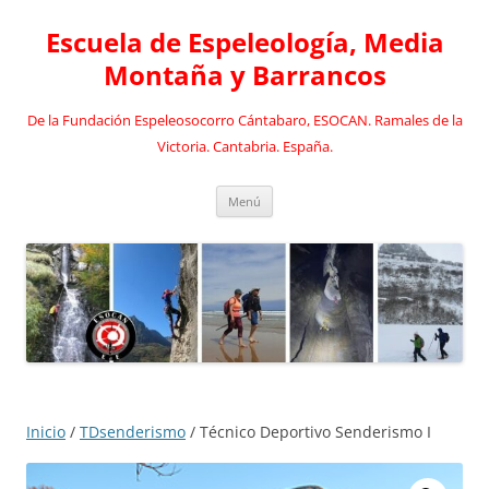
Saltar
al
Escuela de Espeleología, Media
contenido
Montaña y Barrancos
De la Fundación Espeleosocorro Cántabaro, ESOCAN. Ramales de la
Victoria. Cantabria. España.
Menú
Inicio
/
TDsenderismo
/ Técnico Deportivo Senderismo I