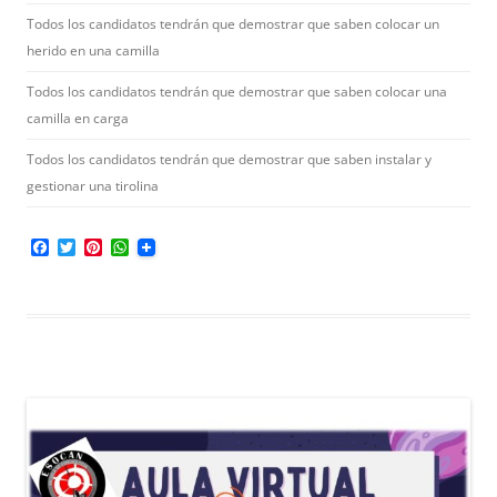
Todos los candidatos tendrán que demostrar que saben colocar un
herido en una camilla
Todos los candidatos tendrán que demostrar que saben colocar una
camilla en carga
Todos los candidatos tendrán que demostrar que saben instalar y
gestionar una tirolina
F
T
P
W
a
w
i
h
c
i
n
a
e
t
t
t
b
t
e
s
o
e
r
A
o
r
e
p
k
s
p
t