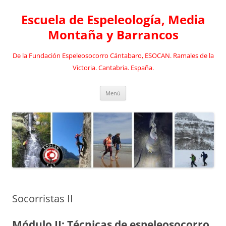
Saltar
al
Escuela de Espeleología, Media
contenido
Montaña y Barrancos
De la Fundación Espeleosocorro Cántabaro, ESOCAN. Ramales de la
Victoria. Cantabria. España.
Menú
Socorristas II
Módulo II: Técnicas de espeleosocorro