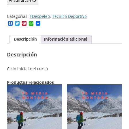
Añadir al carrito
TD1
hasta
de
Bloque
€800,00
TD1
Común
Categorías:
TDespeleo
,
Técnico Deportivo
Espeleología
por
Facebook
Twitter
Pinterest
WhatsApp
Bloque
€350,00
Específico
por
Descripción
Información adicional
€800,00
Descripción
Ciclo inicial del curso
Productos relacionados