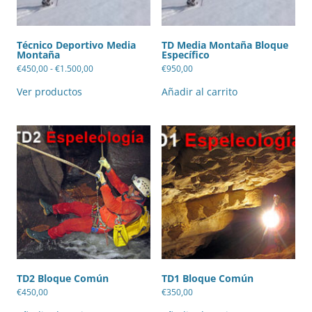
Técnico Deportivo Media
TD Media Montaña Bloque
Montaña
Específico
Rango
€
450,00
-
€
1.500,00
€
950,00
de
precios:
Ver productos
Añadir al carrito
desde
€450,00
hasta
€1.500,00
TD2 Bloque Común
TD1 Bloque Común
€
450,00
€
350,00