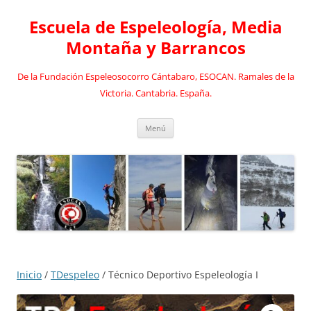
Saltar
al
Escuela de Espeleología, Media
contenido
Montaña y Barrancos
De la Fundación Espeleosocorro Cántabaro, ESOCAN. Ramales de la
Victoria. Cantabria. España.
Menú
Inicio
/
TDespeleo
/ Técnico Deportivo Espeleología I