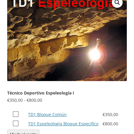
Técnico Deportivo Espeleología I
Rango
€
350,00
-
€
800,00
de
Compra
precios:
TD1 Bloque Común
€
350,00
uno
desde
Compra
TD1 Espeleología Bloque Específico
€
800,00
de
€350,00
uno