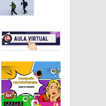
ALES DE ESPELEO
RIAL
OMANUALES EDE
RALEZA
EROS AUXILIOS
RAMOTECA
ICACIONES PERIÓDICAS
ERISMO
ICAS DE ESPELEOLOGÍA
ICAS DE ESPELEOSOCORRO
GRAFÍA