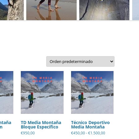
MANU
SO DE
MATE
MICR
EPORTIVO
NATU
E ACCESO
PRIM
PROG
PUBL
SEND
TÉCN
TÉCN
ntaña
TD Media Montaña
Técnico Deportivo
n
Bloque Específico
Media Montaña
TOPO
Rango
€
950,00
€
450,00
-
€
1.500,00
de