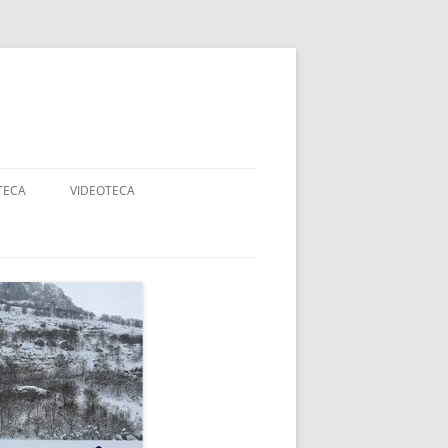
TECA
VIDEOTECA
AJES
ANCOS
DADES
RTE ADAPTADO Y
APACIDAD
OGIA