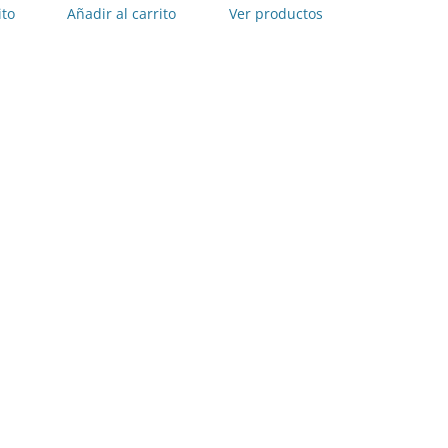
precios:
ito
Añadir al carrito
Ver productos
desde
TURI
€450,00
hasta
€1.500,00