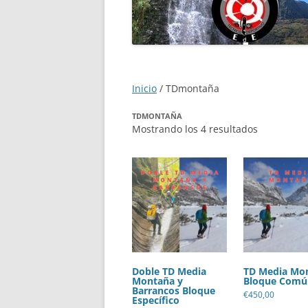
PROTECCIÓN DE DATOS
CICLO FINAL EN DESCEN
MIDE ESPELEO
BARRANCOS
CICLO FINAL TÉCNICO D
Inicio
/ TDmontaña
EN MEDIA MONTAÑA
PRUEBAS ESPECÍFICAS D
TDMONTAÑA
Mostrando los 4 resultados
Doble TD Media
TD Media Mo
Montaña y
Bloque Comú
Barrancos Bloque
€
450,00
Específico