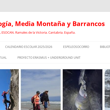
logía, Media Montaña y Barrancos
 ESOCAN. Ramales de la Victoria. Cantabria. España.
CALENDARIO ESCOLAR 2025/2026
ESPELEOSOCORRO
BIBLIO
E
RECORRIDO FORMATIVO DE
ANCL
TUAL
PROYECTO ERASMUS + UNDERGROUND UNIT
ESPELEOSOCORRO
BARR
CURSO DE GUIADO DE
EL
SOCORRISTAS I
DEPORTISTAS CON DISCAPACIDAD
CAVI
EN EL MEDIO NATURAL
SOCORRISTAS II
DEPO
RISMO:
ESPELEOLOGÍA INCLUSIVA
DISC
EOLOGÍA
EQUIPO JÓVENES ESPELEÓLOGOS.
GEOL
OLOGÍA