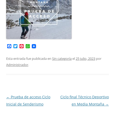
F
T
P
W
a
w
i
h
c
i
n
a
e
t
t
t
Esta entrada fue publicada en
Sin categoría
el
25 julio, 2023
por
b
t
e
s
Administrador
.
o
e
r
A
o
r
e
p
k
s
p
t
Navegación
←
Prueba de acceso Ciclo
Ciclo final Técnico Deportivo
de
Inicial de Senderismo
en Media Montaña
→
entradas