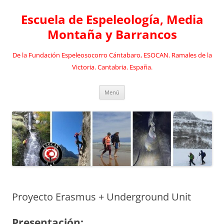
Saltar
al
Escuela de Espeleología, Media
contenido
Montaña y Barrancos
De la Fundación Espeleosocorro Cántabaro, ESOCAN. Ramales de la
Victoria. Cantabria. España.
Menú
Proyecto Erasmus + Underground Unit
Presentación: