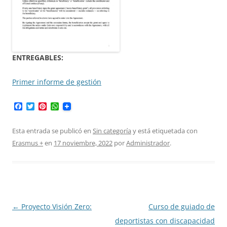
ENTREGABLES:
Primer informe de gestión
F
T
P
W
a
w
i
h
c
i
n
a
e
t
t
t
Esta entrada se publicó en
Sin categoría
y está etiquetada con
b
t
e
s
Erasmus +
en
17 noviembre, 2022
por
Administrador
.
o
e
r
A
o
r
e
p
k
s
p
t
Navegación
←
Proyecto Visión Zero:
Curso de guiado de
de
deportistas con discapacidad