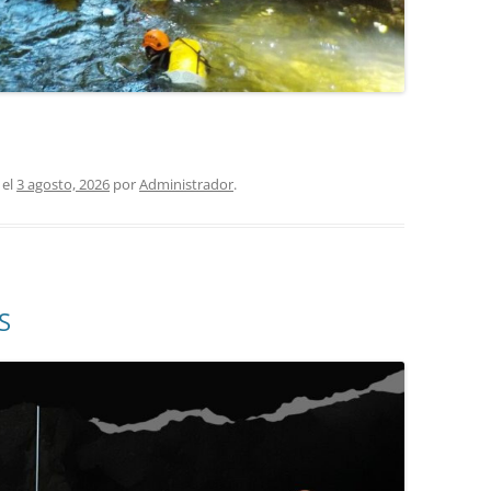
el
3 agosto, 2026
por
Administrador
.
S