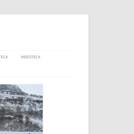
TECA
VIDEOTECA
AJES
ANCOS
DADES
RTE ADAPTADO Y
APACIDAD
OGIA