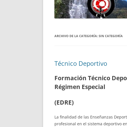
PROTECCIÓN DE DATOS
CICLO FINAL EN DESCEN
MIDE ESPELEO
BARRANCOS
CICLO FINAL TÉCNICO D
ARCHIVO DE LA CATEGORÍA:
EN MEDIA MONTAÑA
SIN CATEGORÍA
PRUEBAS ESPECÍFICAS D
Técnico Deportivo
Formación Técnico Depor
Régimen Especial
(
E
DRE)
La finalidad de las Enseñanzas Deport
profesional en el sistema deportivo e