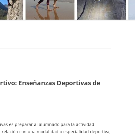
MANU
SO DE
MATE
MICR
EPORTIVO
NATU
E ACCESO
PRIM
PROG
PUBL
tivo: Enseñanzas Deportivas de
SEND
TÉCN
TÉCN
ivas es preparar al alumnado para la actividad
TOPO
n relación con una modalidad o especialidad deportiva,