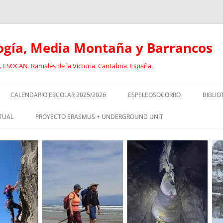
logía, Media Montaña y Barrancos
 ESOCAN. Ramales de la Victoria. Cantabria. España.
CALENDARIO ESCOLAR 2025/2026
ESPELEOSOCORRO
BIBLIO
E
RECORRIDO FORMATIVO DE
ANCL
TUAL
PROYECTO ERASMUS + UNDERGROUND UNIT
ESPELEOSOCORRO
BARR
CURSO DE GUIADO DE
EL
SOCORRISTAS I
DEPORTISTAS CON DISCAPACIDAD
CAVI
EN EL MEDIO NATURAL
SOCORRISTAS II
DEPO
RISMO:
ESPELEOLOGÍA INCLUSIVA
DISC
EOLOGÍA
EQUIPO JÓVENES ESPELEÓLOGOS.
GEOL
OLOGÍA