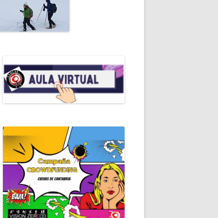
ALES DE ESPELEO
RIAL
OMANUALES EDE
RALEZA
EROS AUXILIOS
RAMOTECA
ICACIONES PERIÓDICAS
ERISMO
ICAS DE ESPELEOLOGÍA
ICAS DE ESPELEOSOCORRO
GRAFÍA