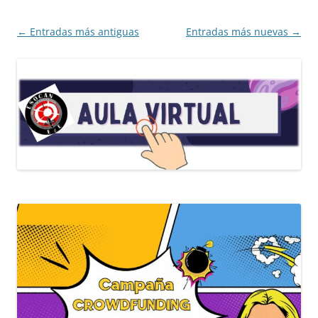
Navegación
←
Entradas más antiguas
Entradas más nuevas
→
de
entradas