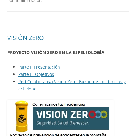
por
Administrador
.
o
e
r
A
o
r
e
p
k
s
p
t
VISIÓN ZERO
PROYECTO VISIÓN ZERO EN LA ESPELEOLOGÍA
Parte I: Presentación
Parte II: Objetivos
Red Colaborativa Visión Zero. Buzón de incidencias y
actividad