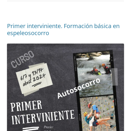
k
s
p
t
Primer interviniente. Formación básica en
espeleosocorro