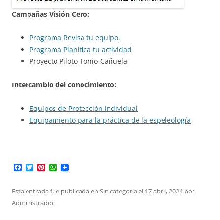
Campañas Visión Cero:
Programa Revisa tu equipo.
Programa Planifica tu actividad
Proyecto Piloto Tonio-Cañuela
Intercambio del conocimiento:
Equipos de Protección individual
Equipamiento para la práctica de la espeleología
F
T
P
W
a
w
i
h
c
i
n
a
e
t
t
t
Esta entrada fue publicada en
Sin categoría
el
17 abril, 2024
por
b
t
e
s
Administrador
.
o
e
r
A
o
r
e
p