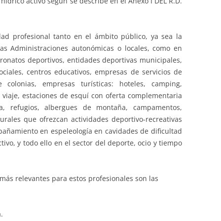
o hídrico activo según se describe en el Anexo I DEL R.D.
idad profesional tanto en el ámbito público, ya sea la
las Administraciones autonómicas o locales, como en
tronatos deportivos, entidades deportivas municipales,
ociales, centros educativos, empresas de servicios de
e colonias, empresas turísticas: hoteles, camping,
e viaje, estaciones de esquí con oferta complementaria
a, refugios, albergues de montaña, campamentos,
rales que ofrezcan actividades deportivo-recreativas
pañamiento en espeleología en cavidades de dificultad
tivo, y todo ello en el sector del deporte, ocio y tiempo
más relevantes para estos profesionales son las
.