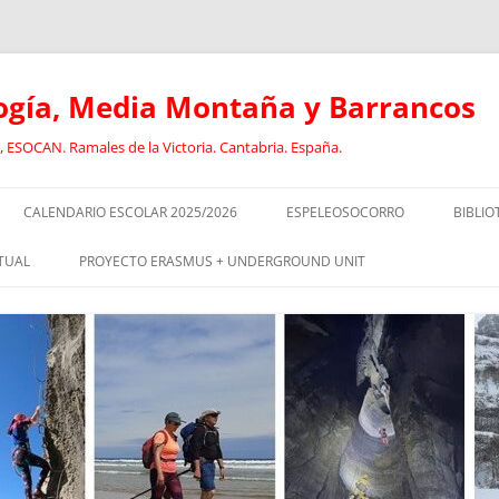
logía, Media Montaña y Barrancos
 ESOCAN. Ramales de la Victoria. Cantabria. España.
CALENDARIO ESCOLAR 2025/2026
ESPELEOSOCORRO
BIBLIO
E
RECORRIDO FORMATIVO DE
ANCL
TUAL
PROYECTO ERASMUS + UNDERGROUND UNIT
ESPELEOSOCORRO
BARR
CURSO DE GUIADO DE
EL
SOCORRISTAS I
DEPORTISTAS CON DISCAPACIDAD
CAVI
EN EL MEDIO NATURAL
SOCORRISTAS II
DEPO
RISMO:
ESPELEOLOGÍA INCLUSIVA
DISC
EOLOGÍA
EQUIPO JÓVENES ESPELEÓLOGOS.
GEOL
OLOGÍA