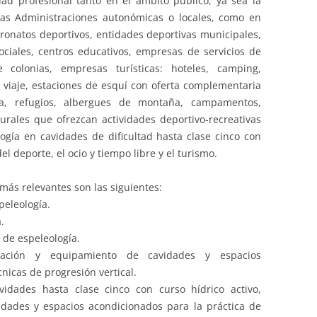
idad profesional tanto en el ámbito público, ya sea la
las Administraciones autonómicas o locales, como en
tronatos deportivos, entidades deportivas municipales,
ociales, centros educativos, empresas de servicios de
e colonias, empresas turísticas: hoteles, camping,
e viaje, estaciones de esquí con oferta complementaria
a, refugios, albergues de montaña, campamentos,
rales que ofrezcan actividades deportivo-recreativas
logía en cavidades de dificultad hasta clase cinco con
el deporte, el ocio y tiempo libre y el turismo.
más relevantes son las siguientes:
peleología.
.
 de espeleología.
lación y equipamiento de cavidades y espacios
nicas de progresión vertical.
vidades hasta clase cinco con curso hídrico activo,
idades y espacios acondicionados para la práctica de