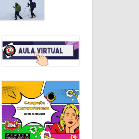
ALES DE ESPELEO
RIAL
OMANUALES EDE
RALEZA
EROS AUXILIOS
RAMOTECA
ICACIONES PERIÓDICAS
ERISMO
ICAS DE ESPELEOLOGÍA
ICAS DE ESPELEOSOCORRO
GRAFÍA