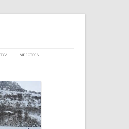
TECA
VIDEOTECA
AJES
ANCOS
DADES
RTE ADAPTADO Y
APACIDAD
OGIA