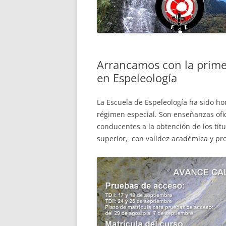
PROTECCIÓN DE DATOS
CICLO FINAL EN DESCEN
MIDE ESPELEO
BARRANCOS
CICLO FINAL TÉCNICO D
Arrancamos con la prime
EN MEDIA MONTAÑA
en Espeleología
PRUEBAS ESPECÍFICAS D
La Escuela de Espeleología ha sido h
régimen especial.
Son enseñanzas ofic
conducentes a la obtención de los títu
superior, con validez académica y prof