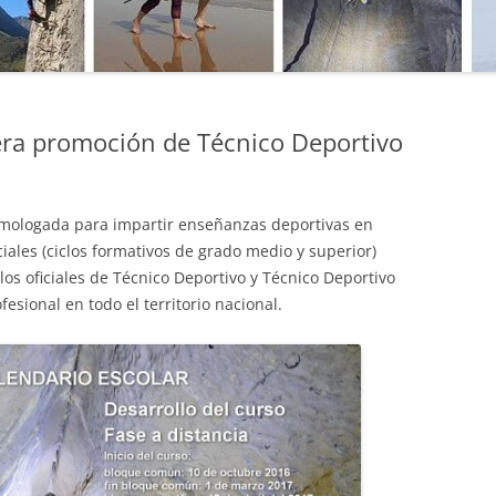
MANU
SO DE
MATE
MICR
EPORTIVO
ra promoción de Técnico Deportivo
NATU
E ACCESO
PRIM
omologada para impartir enseñanzas deportivas en
PROG
iales (ciclos formativos de grado medio y superior)
los oficiales de Técnico Deportivo y Técnico Deportivo
PUBL
esional en todo el territorio nacional.
SEND
TÉCN
TÉCN
TOPO