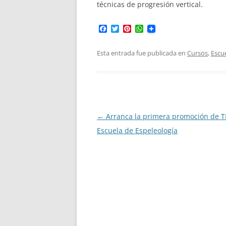
técnicas de progresión vertical.
F
T
P
W
a
w
i
h
c
i
n
a
e
t
t
t
Esta entrada fue publicada en
Cursos
,
Escu
b
t
e
s
o
e
r
A
o
r
e
p
k
s
p
t
Navegación
←
Arranca la primera promoción de T
de
Escuela de Espeleología
entradas