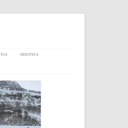
TECA
VIDEOTECA
AJES
ANCOS
DADES
RTE ADAPTADO Y
APACIDAD
OGIA