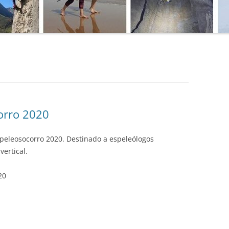
MANU
SO DE
MATE
MICR
EPORTIVO
NATU
E ACCESO
PRIM
orro 2020
PROG
PUBL
peleosocorro 2020. Destinado a espeleólogos
ertical.
SEND
20
TÉCN
TÉCN
TOPO