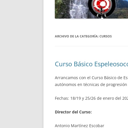
PROTECCIÓN DE DATOS
CICLO FINAL EN DESCEN
MIDE ESPELEO
BARRANCOS
CICLO FINAL TÉCNICO D
ARCHIVO DE LA CATEGORÍA:
EN MEDIA MONTAÑA
CURSOS
PRUEBAS ESPECÍFICAS D
Curso Básico Espeleosoc
Arrancamos con el Curso Básico de Es
autónomos en técnicas de progresión v
Fechas: 18/19 y 25/26 de enero del 20
Director del Curso:
Antonio Martínez Escobar