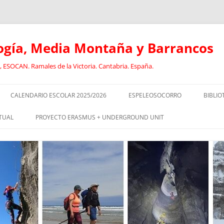
logía, Media Montaña y Barrancos
 ESOCAN. Ramales de la Victoria. Cantabria. España.
CALENDARIO ESCOLAR 2025/2026
ESPELEOSOCORRO
BIBLIO
E
RECORRIDO FORMATIVO DE
ANCL
TUAL
PROYECTO ERASMUS + UNDERGROUND UNIT
ESPELEOSOCORRO
BARR
CURSO DE GUIADO DE
EL
SOCORRISTAS I
DEPORTISTAS CON DISCAPACIDAD
CAVI
EN EL MEDIO NATURAL
SOCORRISTAS II
DEPO
RISMO:
ESPELEOLOGÍA INCLUSIVA
DISC
EOLOGÍA
EQUIPO JÓVENES ESPELEÓLOGOS.
GEOL
OLOGÍA