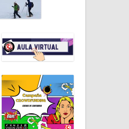
ALES DE ESPELEO
RIAL
OMANUALES EDE
RALEZA
EROS AUXILIOS
RAMOTECA
ICACIONES PERIÓDICAS
ERISMO
ICAS DE ESPELEOLOGÍA
ICAS DE ESPELEOSOCORRO
GRAFÍA