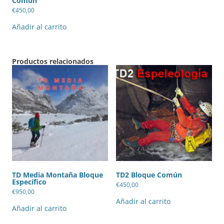
Común
€
450,00
Añadir al carrito
Productos relacionados
TD Media Montaña Bloque
TD2 Bloque Común
Específico
€
450,00
€
950,00
Añadir al carrito
Añadir al carrito