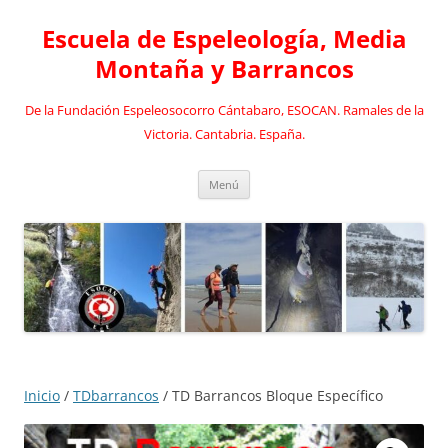
Saltar
al
Escuela de Espeleología, Media
contenido
Montaña y Barrancos
De la Fundación Espeleosocorro Cántabaro, ESOCAN. Ramales de la
Victoria. Cantabria. España.
Menú
Inicio
/
TDbarrancos
/ TD Barrancos Bloque Específico