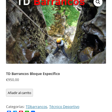
TD Barrancos Bloque Específico
€
950,00
TD
Añadir al carrito
Barrancos
Bloque
Categorías:
TDbarrancos
,
Técnico Deportivo
Específico