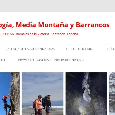
logía, Media Montaña y Barrancos
 ESOCAN. Ramales de la Victoria. Cantabria. España.
CALENDARIO ESCOLAR 2025/2026
ESPELEOSOCORRO
BIBLIO
E
RECORRIDO FORMATIVO DE
ANCL
TUAL
PROYECTO ERASMUS + UNDERGROUND UNIT
ESPELEOSOCORRO
BARR
CURSO DE GUIADO DE
EL
SOCORRISTAS I
DEPORTISTAS CON DISCAPACIDAD
CAVI
EN EL MEDIO NATURAL
SOCORRISTAS II
DEPO
RISMO:
ESPELEOLOGÍA INCLUSIVA
DISC
EOLOGÍA
EQUIPO JÓVENES ESPELEÓLOGOS.
GEOL
OLOGÍA