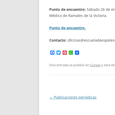
Punto de encuentro:
Sábado 26 de ene
Médico de Ramales de la Victoria.
Punto de encuentro.
Contacto:
oficinas@escueladeespeleol
F
T
P
W
a
w
i
h
c
i
n
a
e
t
t
t
Esta entrada se publicó en
Cursos
y está e
b
t
e
s
o
e
r
A
o
r
e
p
k
s
p
t
Navegación
←
Publicaciones periódicas
de
entradas