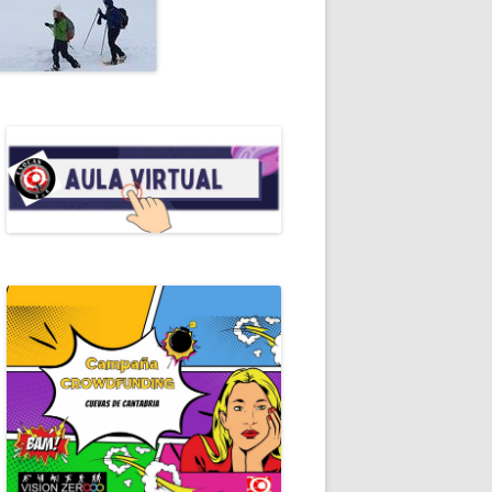
ALES DE ESPELEO
RIAL
OMANUALES EDE
RALEZA
EROS AUXILIOS
RAMOTECA
ICACIONES PERIÓDICAS
ERISMO
ICAS DE ESPELEOLOGÍA
ICAS DE ESPELEOSOCORRO
GRAFÍA