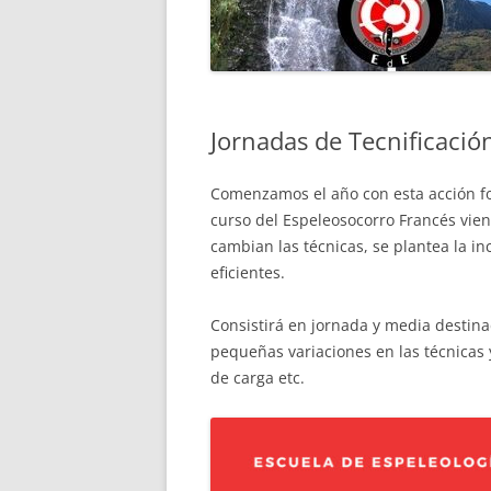
PROTECCIÓN DE DATOS
CICLO FINAL EN DESCEN
MIDE ESPELEO
BARRANCOS
CICLO FINAL TÉCNICO D
Jornadas de Tecnificació
EN MEDIA MONTAÑA
PRUEBAS ESPECÍFICAS D
Comenzamos el año con esta acción for
curso del Espeleosocorro Francés vie
cambian las técnicas, se plantea la i
eficientes.
Consistirá en jornada y media destina
pequeñas variaciones en las técnicas y
de carga etc.