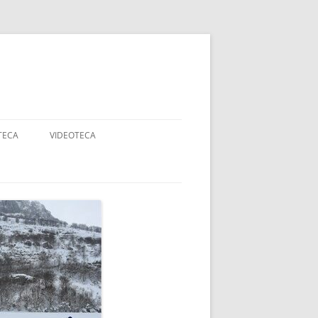
TECA
VIDEOTECA
AJES
ANCOS
DADES
RTE ADAPTADO Y
APACIDAD
OGIA