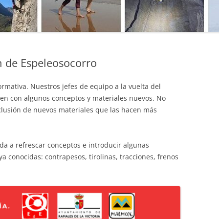
MANU
SO DE
MATE
MICR
EPORTIVO
n de Espeleosocorro
NATU
E ACCESO
mativa. Nuestros jefes de equipo a la vuelta del
PRIM
nen con algunos conceptos y materiales nuevos. No
PROG
nclusión de nuevos materiales que las hacen más
PUBL
da a refrescar conceptos e introducir algunas
SEND
a conocidas: contrapesos, tirolinas, tracciones, frenos
TÉCN
TÉCN
TOPO