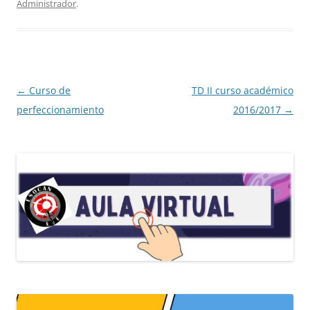
Administrador
.
o
e
r
A
o
r
e
p
k
s
p
t
Navegación
←
Curso de
TD II curso académico
de
perfeccionamiento
2016/2017
→
entradas