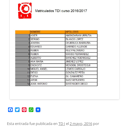
F
T
P
W
a
w
i
h
c
i
n
a
e
t
t
t
Esta entrada fue publicada en
TD I
el
2 mayo, 2016
por
b
t
e
s