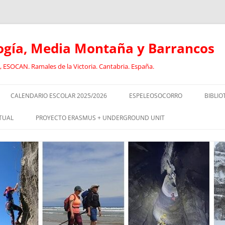
logía, Media Montaña y Barrancos
 ESOCAN. Ramales de la Victoria. Cantabria. España.
CALENDARIO ESCOLAR 2025/2026
ESPELEOSOCORRO
BIBLIO
E
RECORRIDO FORMATIVO DE
ANCL
TUAL
PROYECTO ERASMUS + UNDERGROUND UNIT
ESPELEOSOCORRO
BARR
CURSO DE GUIADO DE
EL
SOCORRISTAS I
DEPORTISTAS CON DISCAPACIDAD
CAVI
EN EL MEDIO NATURAL
SOCORRISTAS II
DEPO
RISMO:
ESPELEOLOGÍA INCLUSIVA
DISC
EOLOGÍA
EQUIPO JÓVENES ESPELEÓLOGOS.
GEOL
OLOGÍA