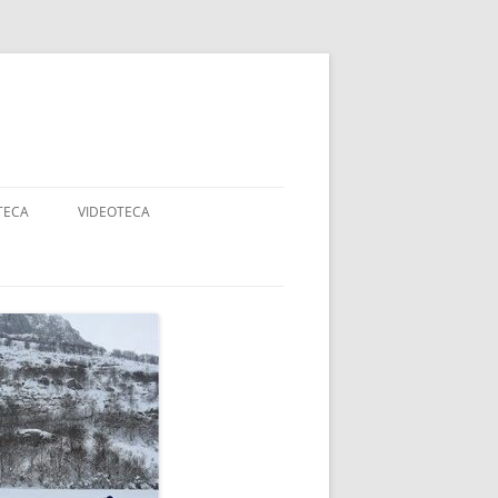
TECA
VIDEOTECA
AJES
ANCOS
DADES
RTE ADAPTADO Y
APACIDAD
OGIA