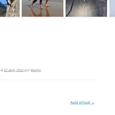
MANU
SO DE
MATE
MICR
EPORTIVO
NATU
E ACCESO
PRIM
PROG
PUBL
el
22 abril, 2022
por
Martín
.
SEND
TÉCN
TÉCN
Aula virtual
→
TOPO