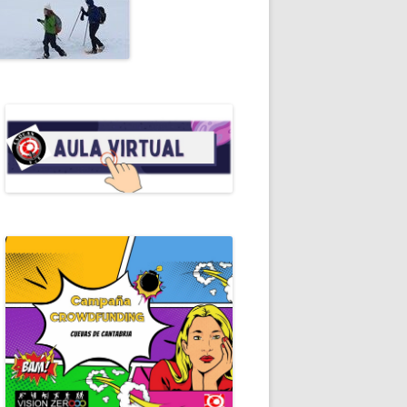
ALES DE ESPELEO
RIAL
OMANUALES EDE
RALEZA
EROS AUXILIOS
RAMOTECA
ICACIONES PERIÓDICAS
ERISMO
ICAS DE ESPELEOLOGÍA
ICAS DE ESPELEOSOCORRO
GRAFÍA