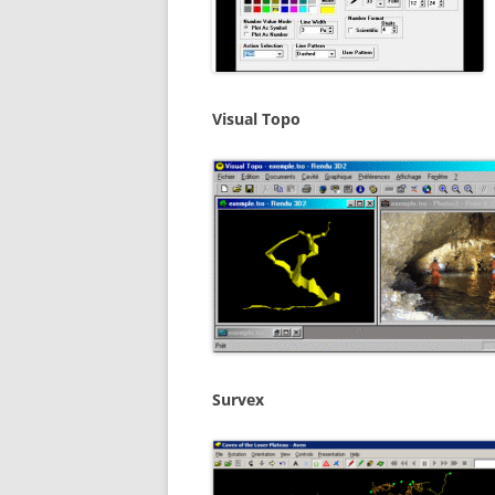
Visual Topo
Survex