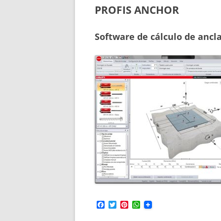
PROFIS ANCHOR
Software de cálculo de ancl
F
T
P
W
a
w
i
h
c
i
n
a