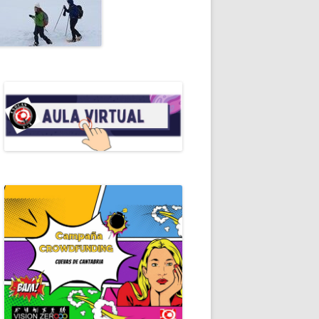
ALES DE ESPELEO
RIAL
OMANUALES EDE
RALEZA
EROS AUXILIOS
RAMOTECA
ICACIONES PERIÓDICAS
ERISMO
ICAS DE ESPELEOLOGÍA
ICAS DE ESPELEOSOCORRO
GRAFÍA