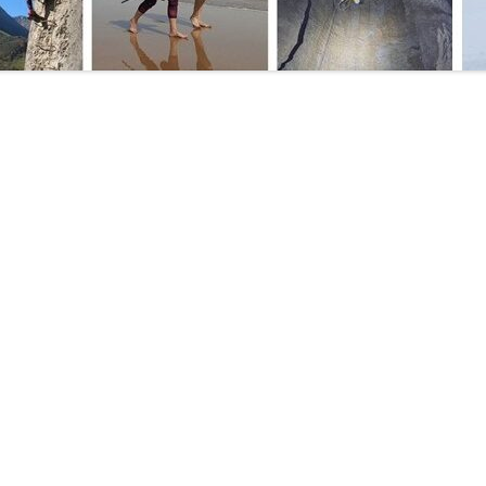
MANU
SO DE
MATE
MICR
EPORTIVO
NATU
E ACCESO
PRIM
PROG
PUBL
SEND
TÉCN
TÉCN
TOPO