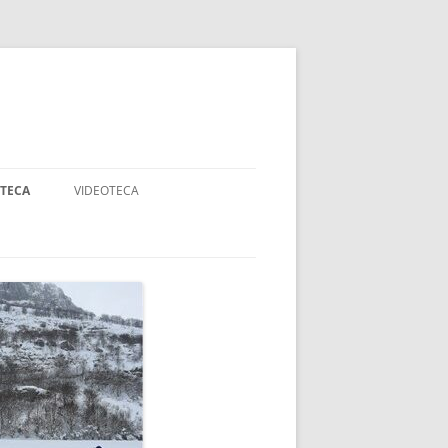
OTECA
VIDEOTECA
AJES
ANCOS
DADES
RTE ADAPTADO Y
APACIDAD
OGIA