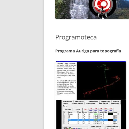
PROTECCIÓN DE DATOS
CICLO FINAL EN DESCEN
MIDE ESPELEO
BARRANCOS
CICLO FINAL TÉCNICO D
Programoteca
EN MEDIA MONTAÑA
PRUEBAS ESPECÍFICAS D
Programa Auriga para topografía