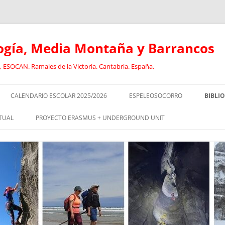
logía, Media Montaña y Barrancos
 ESOCAN. Ramales de la Victoria. Cantabria. España.
CALENDARIO ESCOLAR 2025/2026
ESPELEOSOCORRO
BIBLI
E
RECORRIDO FORMATIVO DE
ANCL
TUAL
PROYECTO ERASMUS + UNDERGROUND UNIT
ESPELEOSOCORRO
BARR
CURSO DE GUIADO DE
EL
SOCORRISTAS I
DEPORTISTAS CON DISCAPACIDAD
CAVI
EN EL MEDIO NATURAL
SOCORRISTAS II
DEPO
RISMO:
ESPELEOLOGÍA INCLUSIVA
DISC
EOLOGÍA
EQUIPO JÓVENES ESPELEÓLOGOS.
GEOL
OLOGÍA