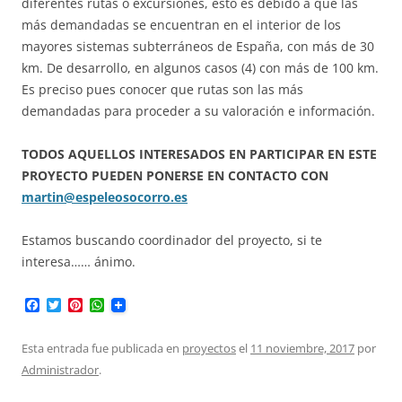
diferentes rutas o excursiones, esto es debido a que las
más demandadas se encuentran en el interior de los
mayores sistemas subterráneos de España, con más de 30
km. De desarrollo, en algunos casos (4) con más de 100 km.
Es preciso pues conocer que rutas son las más
demandadas para proceder a su valoración e información.
TODOS AQUELLOS INTERESADOS EN PARTICIPAR EN ESTE
PROYECTO PUEDEN PONERSE EN CONTACTO CON
martin@espeleosocorro.es
Estamos buscando coordinador del proyecto, si te
interesa…… ánimo.
F
T
P
W
a
w
i
h
c
i
n
a
e
t
t
t
Esta entrada fue publicada en
proyectos
el
11 noviembre, 2017
por
b
t
e
s
Administrador
.
o
e
r
A
o
r
e
p