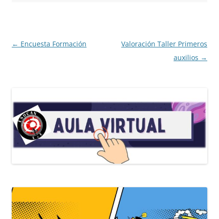
k
s
p
t
Navegación
←
Encuesta Formación
Valoración Taller Primeros
de
auxilios
→
entradas