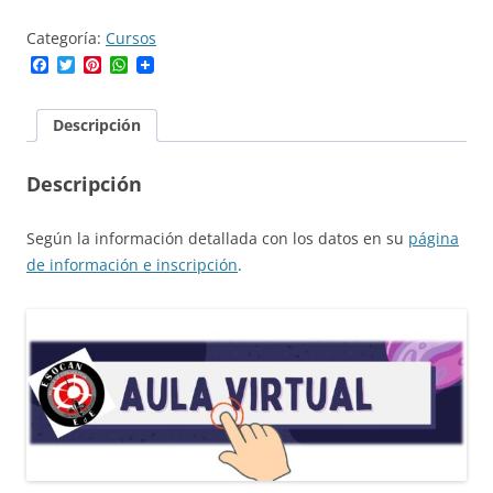
a
Categoría:
Cursos
Pruebas
Facebook
Twitter
Pinterest
WhatsApp
de
acceso
Descripción
cantidad
Descripción
Según la información detallada con los datos en su
página
de información e inscripción
.