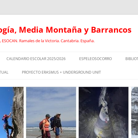
logía, Media Montaña y Barrancos
 ESOCAN. Ramales de la Victoria. Cantabria. España.
CALENDARIO ESCOLAR 2025/2026
ESPELEOSOCORRO
BIBLIO
E
RECORRIDO FORMATIVO DE
ANCL
TUAL
PROYECTO ERASMUS + UNDERGROUND UNIT
ESPELEOSOCORRO
BARR
CURSO DE GUIADO DE
EL
SOCORRISTAS I
DEPORTISTAS CON DISCAPACIDAD
CAVI
EN EL MEDIO NATURAL
SOCORRISTAS II
DEPO
RISMO:
ESPELEOLOGÍA INCLUSIVA
DISC
EOLOGÍA
EQUIPO JÓVENES ESPELEÓLOGOS.
GEOL
OLOGÍA