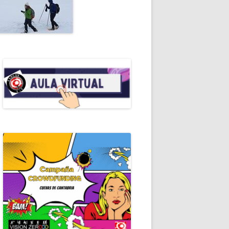
ALES DE ESPELEO
RIAL
OMANUALES EDE
RALEZA
EROS AUXILIOS
RAMOTECA
ICACIONES PERIÓDICAS
ERISMO
ICAS DE ESPELEOLOGÍA
ICAS DE ESPELEOSOCORRO
GRAFÍA