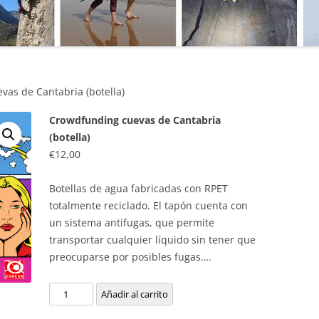
MANU
SO DE
MATE
MICR
EPORTIVO
as de Cantabria (botella)
NATU
Crowdfunding cuevas de Cantabria
E ACCESO
PRIM
(botella)
€
12,00
PROG
PUBL
Botellas de agua fabricadas con RPET
totalmente reciclado. El tapón cuenta con
SEND
un sistema antifugas, que permite
transportar cualquier líquido sin tener que
TÉCN
preocuparse por posibles fugas….
TÉCN
Crowdfunding
Añadir al carrito
TOPO
cuevas