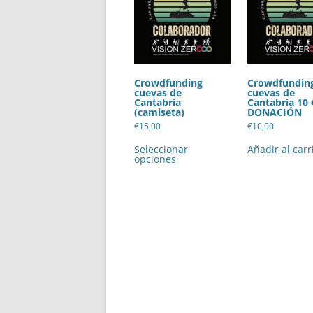
Crowdfunding
Crowdfundin
cuevas de
cuevas de
Cantabria
Cantabria 10 
(camiseta)
DONACIÓN
€
15,00
€
10,00
Este
producto
Seleccionar
Añadir al carr
tiene
opciones
múltiples
variantes.
Las
opciones
se
pueden
elegir
en
la
página
de
producto