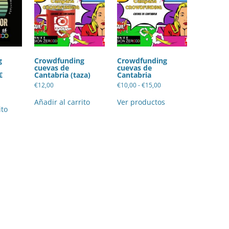
g
Crowdfunding
Crowdfunding
cuevas de
cuevas de
€
Cantabria (taza)
Cantabria
Rango
€
12,00
€
10,00
-
€
15,00
de
precios:
Añadir al carrito
Ver productos
desde
ito
€10,00
hasta
€15,00