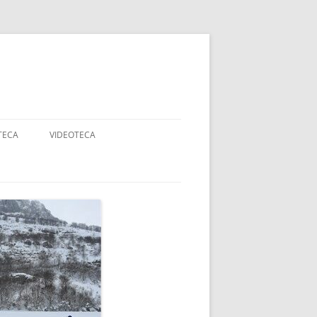
TECA
VIDEOTECA
AJES
ANCOS
DADES
RTE ADAPTADO Y
APACIDAD
OGIA