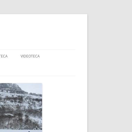
TECA
VIDEOTECA
AJES
ANCOS
DADES
RTE ADAPTADO Y
APACIDAD
OGIA