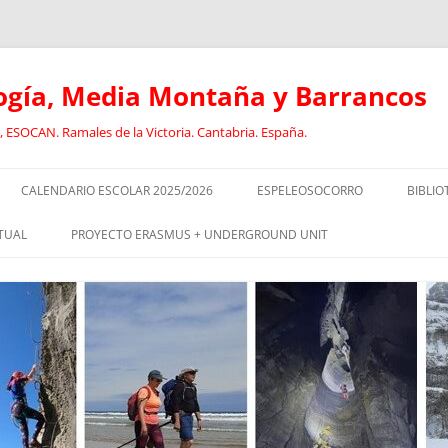
logía, Media Montaña y Barrancos
 ESOCAN. Ramales de la Victoria. Cantabria. España.
CALENDARIO ESCOLAR 2025/2026
ESPELEOSOCORRO
BIBLIO
E
RECORRIDO FORMATIVO DE
ANCL
TUAL
PROYECTO ERASMUS + UNDERGROUND UNIT
ESPELEOSOCORRO
BARR
CURSO DE GUIADO DE
EL
SOCORRISTAS I
DEPORTISTAS CON DISCAPACIDAD
CAVI
EN EL MEDIO NATURAL
SOCORRISTAS II
DEPO
RISMO:
ESPELEOLOGÍA INCLUSIVA
DISC
EOLOGÍA
EQUIPO JÓVENES ESPELEÓLOGOS.
GEOL
OLOGÍA