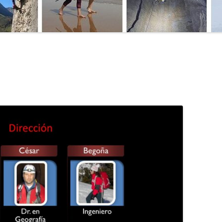
MANU
SO DE
MATE
MICR
EPORTIVO
NATU
E ACCESO
PRIM
PROG
PUBL
SEND
TÉCN
TÉCN
TOPO