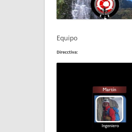
PROTECCIÓN DE DATOS
CICLO FINAL EN DESCEN
MIDE ESPELEO
BARRANCOS
CICLO FINAL TÉCNICO D
Equipo
EN MEDIA MONTAÑA
PRUEBAS ESPECÍFICAS D
Direcctiva: