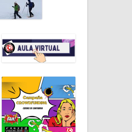
ALES DE ESPELEO
RIAL
OMANUALES EDE
RALEZA
EROS AUXILIOS
RAMOTECA
ICACIONES PERIÓDICAS
ERISMO
ICAS DE ESPELEOLOGÍA
ICAS DE ESPELEOSOCORRO
GRAFÍA